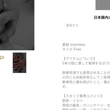
日本国内
通報する
素材:stainless
サイズ:Free
【アイテムについて】
2本の指に通して着用するダブ
医療現場でも使用されること
の方にも比較的安心してご使
耐食性に優れ錆びにくく、傷
す。
【スタッフ着用コメント】
肌色：イエベ
普段の服装：ヴィンテージ・古
個性が欲しい時、このアイテ