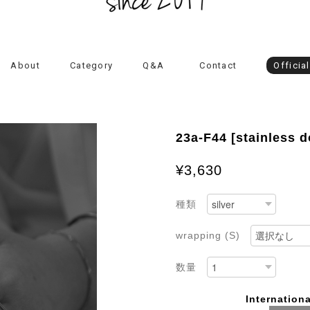
About
Category
Q&A
Contact
Officia
23a-F44 [stainless d
¥3,630
種類
wrapping (S)
数量
Internationa