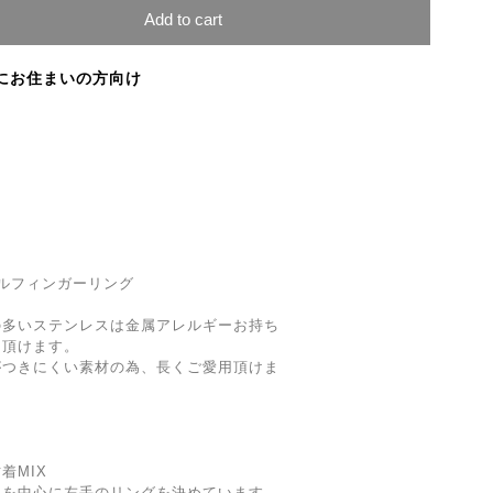
Add to cart
にお住まいの方向け
ルフィンガーリング
の多いステンレスは金属アレルギーお持ち
用頂けます。
がつきにくい素材の為、長くご愛用頂けま
着MIX
ムを中心に左手のリングを決めています。