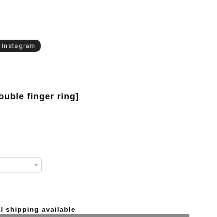
l Instagram
ouble finger ring]
l shipping available