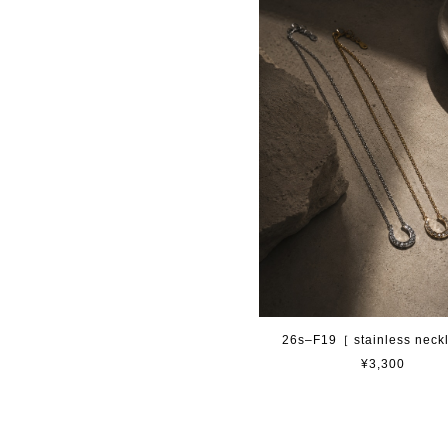
26s–F19［ stainless nec
¥3,300