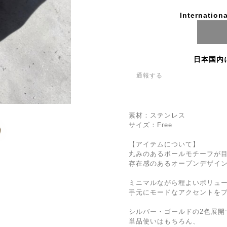
Internationa
日本国内
通報する
素材：ステンレス
サイズ：Free
【アイテムについて】
丸みのあるボールモチーフが
存在感のあるオープンデザイ
ミニマルながら程よいボリュ
手元にモードなアクセントを
シルバー・ゴールドの2色展開
単品使いはもちろん、