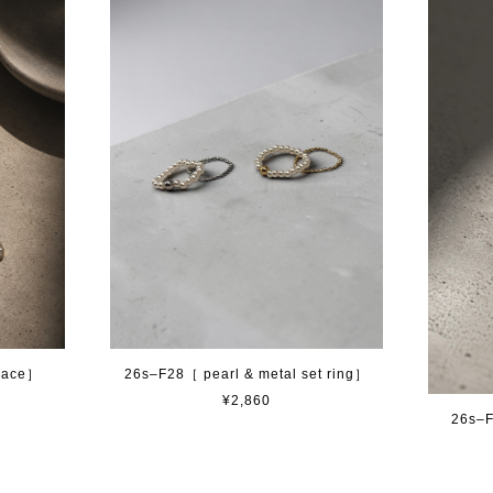
klace］
26s–F28［ pearl & metal set ring］
¥2,860
26s–F