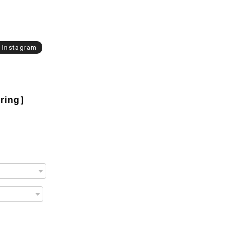
l Instagram
 ring］