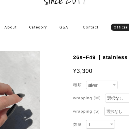
About
Category
Q&A
Contact
Officia
26s–F49［ stainless
¥3,300
種類
wrapping (M)
wrapping (S)
数量