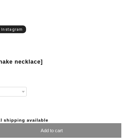
l Instagram
snake necklace]
l shipping available
Add to cart