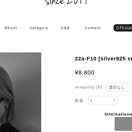
About
Category
Q&A
Contact
Officia
22a-F10 [silver925 
¥8,800
wrapping (S)
数量
Internationa