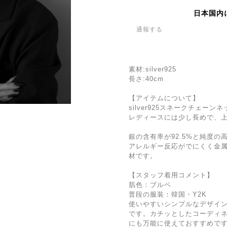
日本国内
通報する
素材:silver925
長さ:40cm
【アイテムについて】
silver925スネークチェーン
レディースには少し長めで、
銀の含有率が92.5%と純度の
アレルギー反応がでにくく金
材です。
【スタッフ着用コメント】
肌色：ブルベ
普段の服装：韓国・Y2K
使いやすいシンプルなデザイ
です。カチッとしたコーディネ
にも万能に使えておすすめで