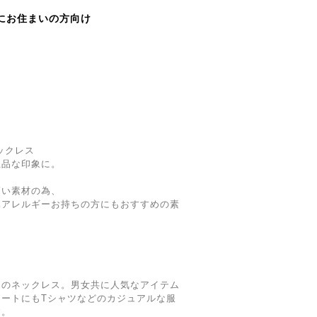
にお住まいの方向け
ネックレス
上品な印象に。
高い素材の為、
属アレルギーお持ちの方にもおすすめの素
ンのネックレス。男女共に人気なアイテム
ートにもTシャツなどのカジュアルな服
す。