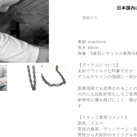
日本国内
通報する
素材:stainless
長さ:60cm
画像：5枚目レディース着用/
【アイテムについて】
太めでワイルドな印象ですが
デコルテラインの強調に一役
医療現場でも使用されること
の方にも比較的安心してご使
耐食性に優れ錆びにくく、傷
す。
【スタッフ着用コメント】
肌色：イエベ
普段の服装：ヴィンテージ・古
男性から大好評のオリジナル