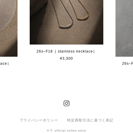
26s–F18［ stainless necklace］
¥3,300
klace］
26s–F
プライバシーポリシー
特定商取引法に基づく表記
© F. official online store