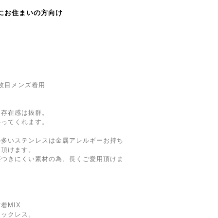
にお住まいの方向け
6枚目メンズ着用
、存在感は抜群。
かってくれます。
の多いステンレスは金属アレルギーお持ち
用頂けます。
がつきにくい素材の為、長くご愛用頂けま
着MIX
ネックレス。