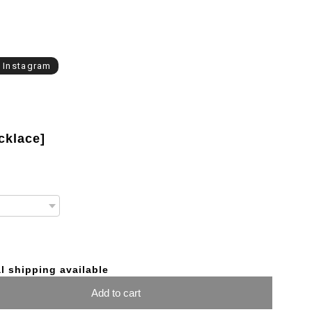
l Instagram
cklace]
l shipping available
Add to cart