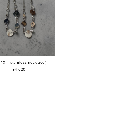
43［ stainless necklace］
¥4,620