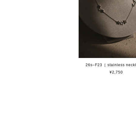
26s–F23［ stainless nec
¥2,750