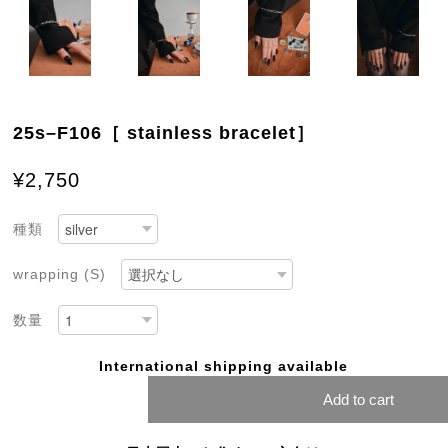
25s–F106［ stainless bracelet］
¥2,750
種類
wrapping (S)
数量
International shipping available
Add to cart