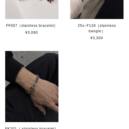
FF007［stainless bracelet］
25s–F128［stainless
bangle］
¥3,080
¥3,300
FK201［ stainless bracelet］