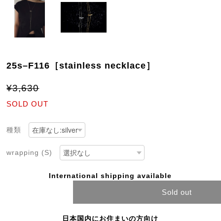
25s–F116［stainless necklace］
¥3,630
SOLD OUT
種類
wrapping (S)
International shipping available
Sold out
日本国内にお住まいの方向け