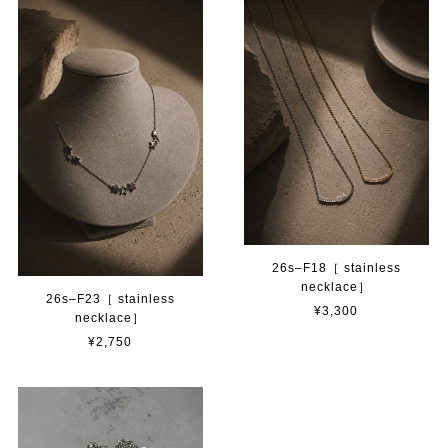
26s–F18［ stainless
necklace］
26s–F23［ stainless
¥3,300
necklace］
¥2,750