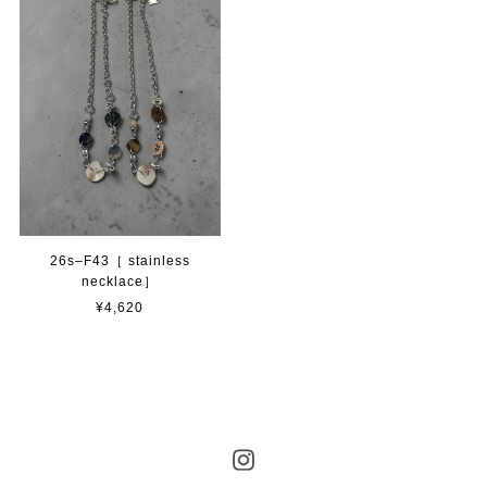
26s–F43［ stainless
necklace］
¥4,620