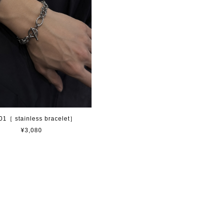
01［ stainless bracelet］
¥3,080