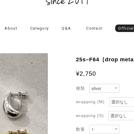
About
Category
Q&A
Contact
Officia
25s–F64［drop meta
¥2,750
種類
wrapping (M)
wrapping (S)
数量