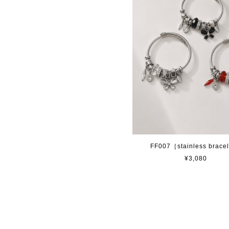
FF007［stainless brace
¥3,080