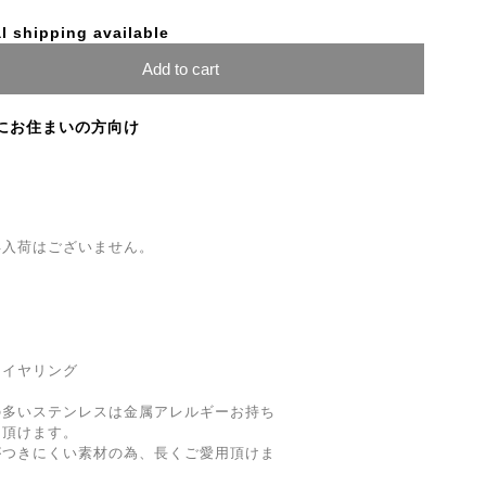
l shipping available
Add to cart
にお住まいの方向け
再入荷はございません。
ンイヤリング
の多いステンレスは金属アレルギーお持ち
用頂けます。
がつきにくい素材の為、長くご愛用頂けま