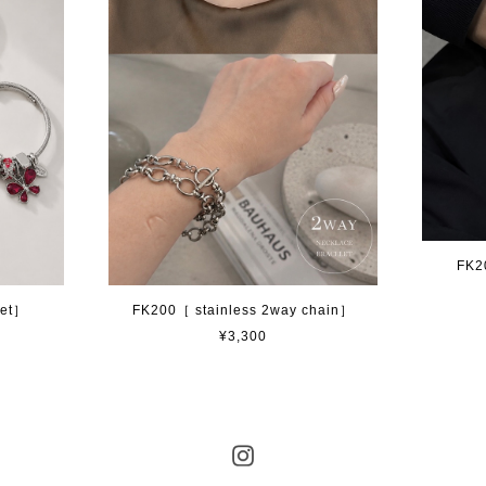
FK2
let］
FK200［ stainless 2way chain］
¥3,300